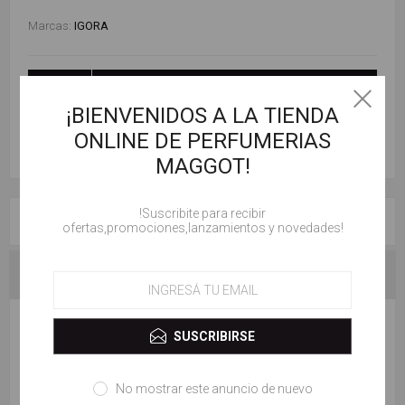
Marcas:
IGORA
AÑADIR AL CARRITO
¡BIENVENIDOS A LA TIENDA
ONLINE DE PERFUMERIAS
MAGGOT!
!Suscribite para recibir
RESEÑAS
ofertas,promociones,lanzamientos y novedades!
CONTACTENOS
ESCRIBE TU PROPIO COMENTARIO
SUSCRIBIRSE
Solo los usuarios registrados pueden escribir comentarios
No mostrar este anuncio de nuevo