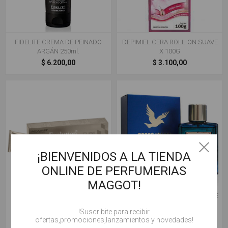
FIDELITE CREMA DE PEINADO
DEPIMIEL CERA ROLL-ON SUAVE
ARGÁN 250ml.
X 100G
$ 6.200,00
$ 3.100,00
¡BIENVENIDOS A LA TIENDA
ONLINE DE PERFUMERIAS
MAGGOT!
ALFAPARF TINTURA EVOLUTION
PERFUME BROSS LONDON BLUE
#1 NEGRO.
X 100ML
!Suscribite para recibir
$ 9.500,00
$ 26.900,00
ofertas,promociones,lanzamientos y novedades!