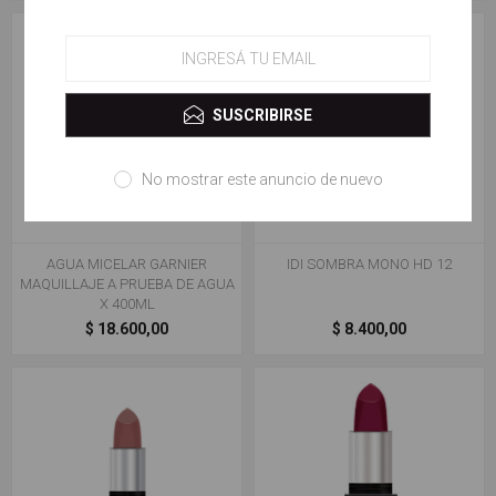
SUSCRIBIRSE
No mostrar este anuncio de nuevo
AGUA MICELAR GARNIER
IDI SOMBRA MONO HD 12
MAQUILLAJE A PRUEBA DE AGUA
X 400ML
$ 18.600,00
$ 8.400,00