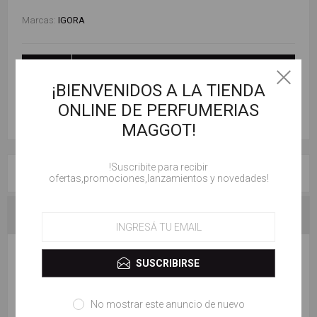
Marcas:
IGORA
AÑADIR AL CARRITO
¡BIENVENIDOS A LA TIENDA
ONLINE DE PERFUMERIAS
MAGGOT!
!Suscribite para recibir
RESEÑAS
ofertas,promociones,lanzamientos y novedades!
CONTACTENOS
ESCRIBE TU PROPIO COMENTARIO
SUSCRIBIRSE
Solo los usuarios registrados pueden escribir comentarios
No mostrar este anuncio de nuevo