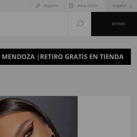
Registro
Inicia sesión
0
ITEM(S)