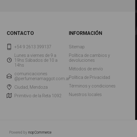
maquillaje y p..
CONTACTO
INFORMACIÓN
+54 9 2613 399137
Sitemap
Lunes a viernes de 9 a
Política de cambios y
19hs Sábados de 10 a
devoluciones
14hs
Métodos de envío
comunicaciones
Política de Privacidad
@perfumeriamaggot.com.ar
Términos y condiciones
Ciudad, Mendoza
Nuestros locales
Primitivo de la Reta 1092
Powered by
nopCommerce