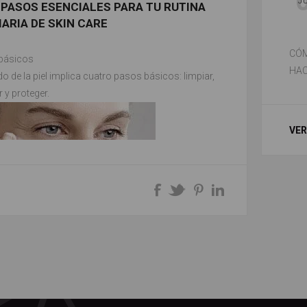
J
 PASOS ESENCIALES PARA TU RUTINA
IARIA DE SKIN CARE
CÓM
básicos
HAC
o de la piel implica cuatro pasos básicos: limpiar,
r y proteger.
VER
uidadosa es el primer paso para el cuidado de la
limpieza elimina la suciedad, el sudor, el sebo y el