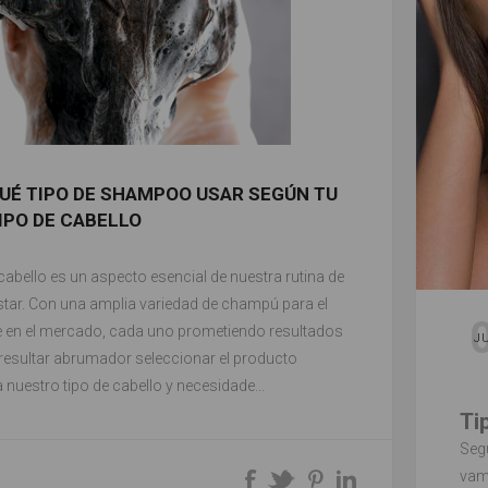
UÉ TIPO DE SHAMPOO USAR SEGÚN TU
IPO DE CABELLO
cabello es un aspecto esencial de nuestra rutina de
estar. Con una amplia variedad de champú para el
e en el mercado, cada uno prometiendo resultados
J
resultar abrumador seleccionar el producto
nuestro tipo de cabello y necesidade...
Ti
Segú
vam