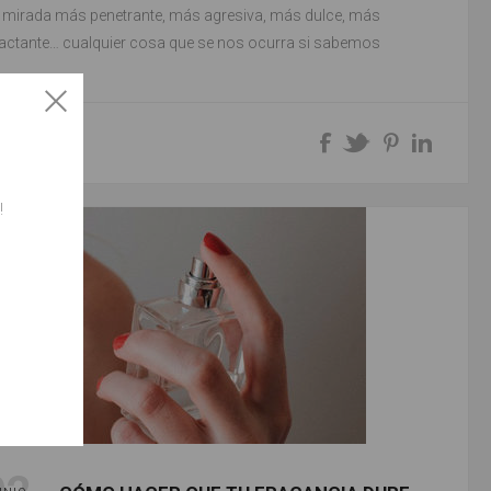
 mirada más penetrante, más agresiva, más dulce, más
actante… cualquier cosa que se nos ocurra si sabemos
 “vestir” con el
eyeliner
a nuestros ojo...
 MÁS
!