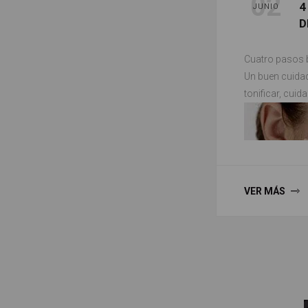
02
4
JUNIO
D
Cuatro pasos 
Un buen cuidad
tonificar, cuida
VER MÁS
Limpiar
Una limpieza c
piel eficaz. La 