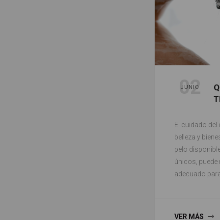
02
Q
JUNIO
T
El cuidado del 
belleza y bien
pelo disponibl
únicos, puede 
adecuado para 
VER MÁS