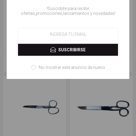
!Suscribite para recibir
ofertas,promociones,lanzamientos y novedades!
SUSCRIBIRSE
GERMANIA TIJERA #CASA 110/5
GERMANIA TIJERA #CASA 110/7
$ 6.300,00
$ 9.500,00
No mostrar este anuncio de nuevo