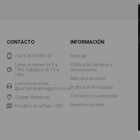
CONTACTO
INFORMACIÓN
+54 9 2613 399137
Sitemap
Lunes a viernes de 9 a
Política de cambios y
19hs Sábados de 10 a
devoluciones
14hs
Métodos de envío
comunicaciones
Política de Privacidad
@perfumeriamaggot.com.ar
Términos y condiciones
Ciudad, Mendoza
Nuestros locales
Primitivo de la Reta 1092