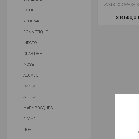
LAVADO CO WASH X
ISSUE
$ 8.600,0
ALFAPARF
BONMETIQUE
INECTO
CLARIDGE
IYOSEI
ALGABO
SKALA
SHEINS
MARY BOSQUES
ELVIVE
NOV