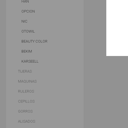
HAN
OPCION
NIC
OTOWIL
BEAUTY COLOR
BEKIM
KARSEELL
TIJERAS
MAQUINAS
RULEROS
CEPILLOS
GORROS
ALISADOS