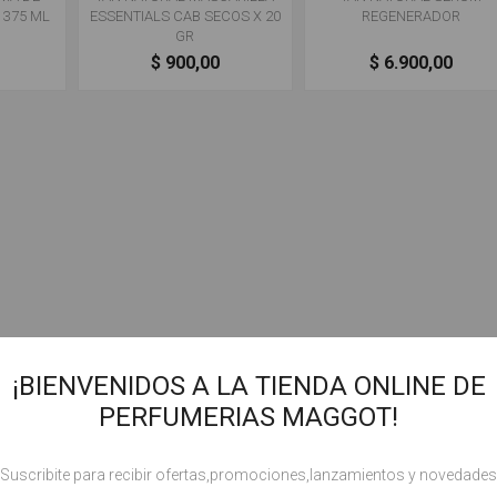
 375 ML
ESSENTIALS CAB SECOS X 20
REGENERADOR
GR
0
$ 900,00
$ 6.900,00
¡BIENVENIDOS A LA TIENDA ONLINE DE
PERFUMERIAS MAGGOT!
!Suscribite para recibir ofertas,promociones,lanzamientos y novedades