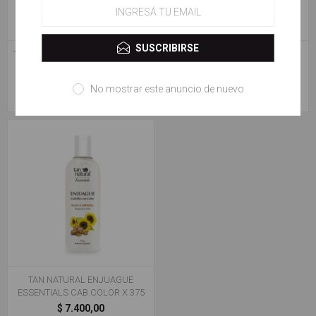
SUSCRIBIRSE
TAN NATURAL ENJUAGUE CHIA Y
TAN NATURAL ENJUAGUE
JENGIBRE X 375 ML
ESSENTIALS CAB.NORMALES X
375
No mostrar este anuncio de nuevo
$ 7.100,00
$ 6.800,00
TAN NATURAL ENJUAGUE
ESSENTIALS CAB.COLOR X 375
$ 7.400,00