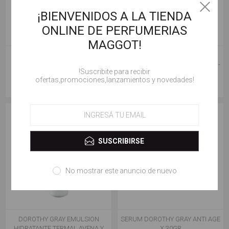
¡BIENVENIDOS A LA TIENDA
ONLINE DE PERFUMERIAS
MAGGOT!
DOROTHY GRAY CREMA DE DIA
DOROTHY GRAY CREMA LASER
BLANQUEADORA X 50 GRS
LIFT FPS 15 7 EFECTOS ANTIAGE -
!Suscribite para recibir
CREMA DE DIA
ofertas,promociones,lanzamientos y novedades!
$ 23.100,00
$ 37.000,00
SUSCRIBIRSE
No mostrar este anuncio de nuevo
DOROTHY GRAY EMULSION
SERUM DOROTHY GRAY ANTI AGE
HIDRATANTE TERMAL AVENA Y
X 30GR