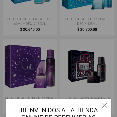
ESTUCHE CHESTER ICE EDT X
ESTUCHE CIEL EDP X 50ML +
60ML + DEO X 150ML
DEO X 123ML
$ 30.640,00
$ 20.700,00
ESTUCHE CIEL NUIT EDP X 50ML
ESTUCHE KEVIN BLACK EDT X
+ DEO X 123ML
60ML + DEO X 150ML
$ 18.600,00
$ 32.670,00
¡BIENVENIDOS A LA TIENDA