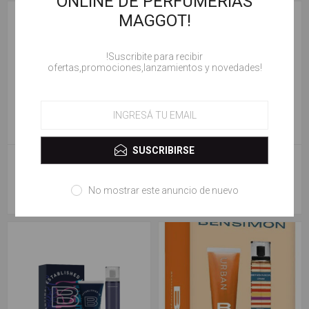
ONLINE DE PERFUMERIAS
MAGGOT!
!Suscribite para recibir
ofertas,promociones,lanzamientos y novedades!
SUSCRIBIRSE
ESTUCHE BENSIMON SMART
ESTUCHE BENSIMON BRAVE
SHOWER GEL + BODY SPRAY
PERFUME EDP X 50 ML + BODY
SPRAY
No mostrar este anuncio de nuevo
$ 19.900,00
$ 31.500,00