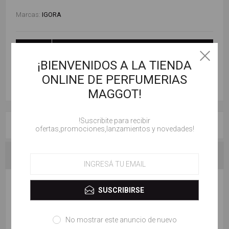
Marcas:
IGORA
AÑADIR AL CARRITO
¡BIENVENIDOS A LA TIENDA
ONLINE DE PERFUMERIAS
MAGGOT!
!Suscribite para recibir
RESEÑAS
ofertas,promociones,lanzamientos y novedades!
CONTACTENOS
ESCRIBE TU PROPIO COMENTARIO
SUSCRIBIRSE
Solo los usuarios registrados pueden escribir comentarios
No mostrar este anuncio de nuevo