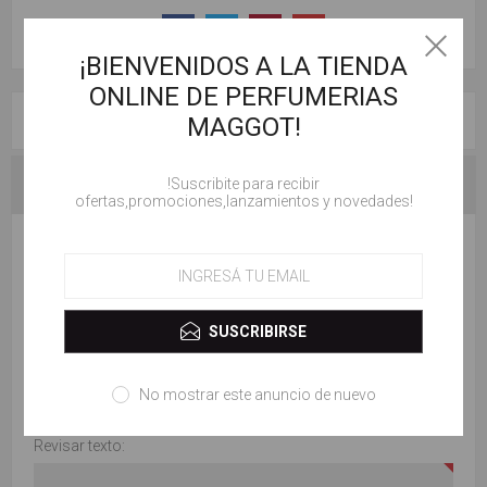
¡BIENVENIDOS A LA TIENDA
ONLINE DE PERFUMERIAS
MAGGOT!
RESEÑAS
!Suscribite para recibir
CONTACTENOS
ofertas,promociones,lanzamientos y novedades!
ESCRIBE TU PROPIO COMENTARIO
Solo los usuarios registrados pueden escribir comentarios
SUSCRIBIRSE
Título de la revisión:
No mostrar este anuncio de nuevo
Revisar texto: