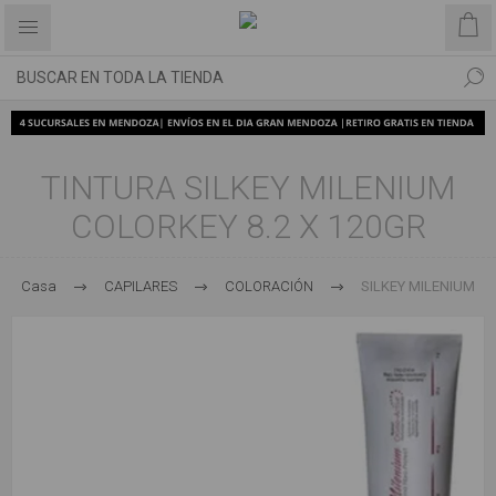
TINTURA SILKEY MILENIUM
COLORKEY 8.2 X 120GR
Casa
CAPILARES
COLORACIÓN
SILKEY MILENIUM