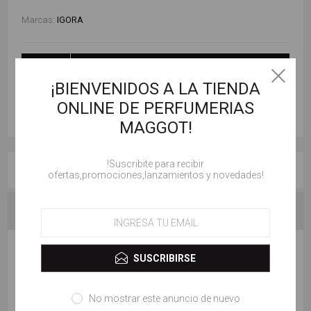
Marcas:
IGORA
AÑADIR AL CARRITO
¡BIENVENIDOS A LA TIENDA
ONLINE DE PERFUMERIAS
MAGGOT!
!Suscribite para recibir
RESEÑAS
ofertas,promociones,lanzamientos y novedades!
CONTACTENOS
ESCRIBE TU PROPIO COMENTARIO
SUSCRIBIRSE
Solo los usuarios registrados pueden escribir comentarios
No mostrar este anuncio de nuevo