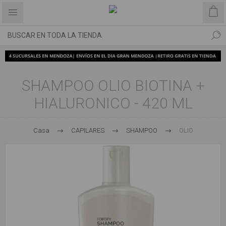
SHAMPOO OLIO BIOTINA +
HIALURONICO - 420 ML
Casa
CAPILARES
SHAMPOO
OLIO