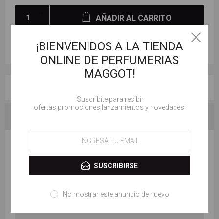
AÑADIR AL CARRITO
¡BIENVENIDOS A LA TIENDA
ONLINE DE PERFUMERIAS
MAGGOT!
RESEÑAS
!Suscribite para recibir
ofertas,promociones,lanzamientos y novedades!
CONTACTENOS
ESCRIBE TU PROPIO COMENTARIO
SUSCRIBIRSE
Solo los usuarios registrados pueden escribir comentarios
Título de la revisión:
No mostrar este anuncio de nuevo