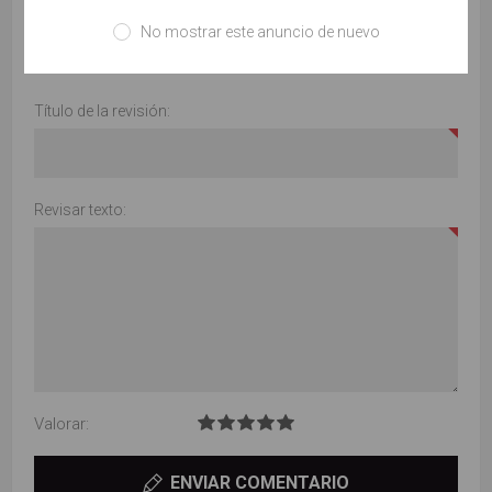
No mostrar este anuncio de nuevo
Solo los usuarios registrados pueden escribir comentarios
Título de la revisión:
Revisar texto:
Valorar:
ENVIAR COMENTARIO