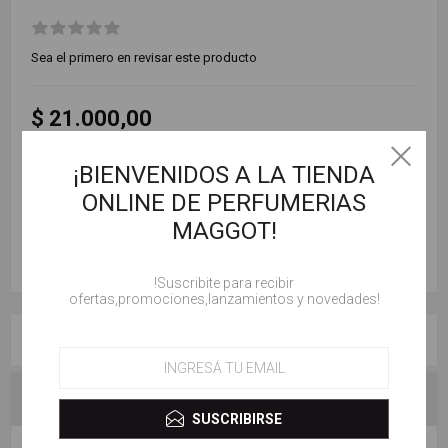
Sea el primero en revisar este producto
$ 21.000,00
¡BIENVENIDOS A LA TIENDA
AÑADIR AL CARRITO
ONLINE DE PERFUMERIAS
MAGGOT!
!Suscribite para recibir
ofertas,promociones,lanzamientos y novedades!
RESEÑAS
CONTACTENOS
SUSCRIBIRSE
ESCRIBE TU PROPIO COMENTARIO