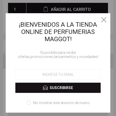
AÑADIR AL CARRITO
¡BIENVENIDOS A LA TIENDA
ONLINE DE PERFUMERIAS
MAGGOT!
RESEÑAS
!Suscribite para recibir
ofertas,promociones,lanzamientos y novedades!
CONTACTENOS
ESCRIBE TU PROPIO COMENTARIO
SUSCRIBIRSE
Solo los usuarios registrados pueden escribir comentarios
Título de la revisión:
No mostrar este anuncio de nuevo