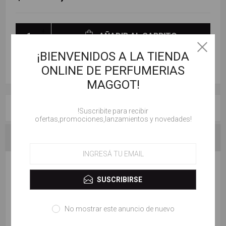
AÑADIR AL CARRITO
¡BIENVENIDOS A LA TIENDA
ONLINE DE PERFUMERIAS
MAGGOT!
RESEÑAS
!Suscribite para recibir
ofertas,promociones,lanzamientos y novedades!
CONTACTENOS
ESCRIBE TU PROPIO COMENTARIO
SUSCRIBIRSE
Solo los usuarios registrados pueden escribir comentarios
No mostrar este anuncio de nuevo
Título de la revisión: