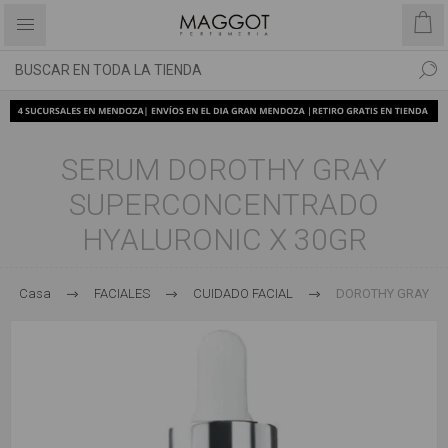
SERUM DOROTHY GRAY
SUPERCONCENTRADO
HYALURONIC X 30GR
Casa
FACIALES
CUIDADO FACIAL
DOROTHY GRAY