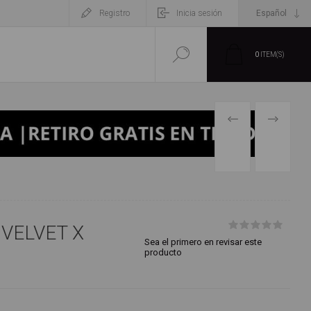
Registro
Inicia sesión
0
ITEM(S)
PRODUCTO
SIGUIENT
PREVIO
PRODUCT
VELVET X
Sea el primero en revisar este
producto