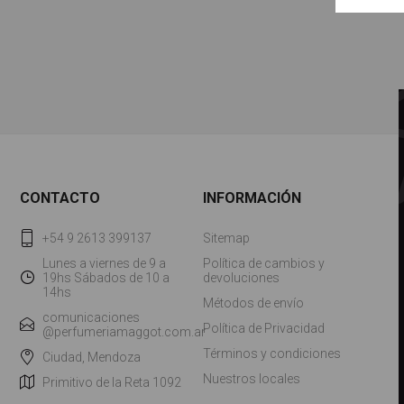
CONTACTO
INFORMACIÓN
+54 9 2613 399137
Sitemap
Lunes a viernes de 9 a
Política de cambios y
19hs Sábados de 10 a
devoluciones
14hs
Métodos de envío
comunicaciones
Política de Privacidad
@perfumeriamaggot.com.ar
Términos y condiciones
Ciudad, Mendoza
Nuestros locales
Primitivo de la Reta 1092