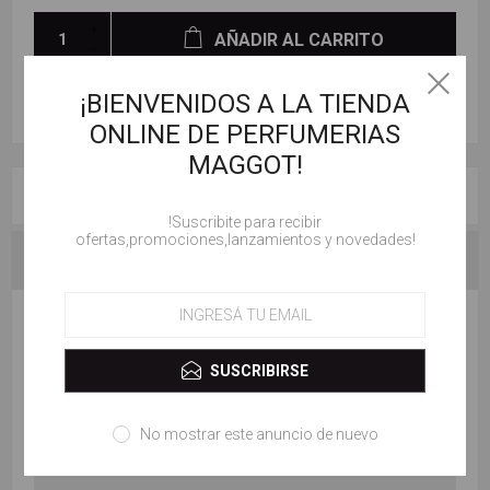
AÑADIR AL CARRITO
¡BIENVENIDOS A LA TIENDA
ONLINE DE PERFUMERIAS
MAGGOT!
RESEÑAS
!Suscribite para recibir
ofertas,promociones,lanzamientos y novedades!
CONTACTENOS
ESCRIBE TU PROPIO COMENTARIO
SUSCRIBIRSE
Solo los usuarios registrados pueden escribir comentarios
Título de la revisión:
No mostrar este anuncio de nuevo