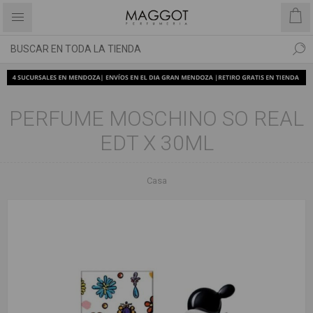
PERFUME MOSCHINO SO REAL
EDT X 30ML
Casa