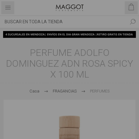
PERFUME ADOLFO
DOMINGUEZ ADN ROSA SPICY
X 100 ML
Casa
FRAGANCIAS
PERFUMES