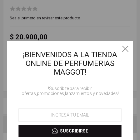
Sea el primero en revisar este producto
$ 20.900,00
¡BIENVENIDOS A LA TIENDA
AÑADIR AL CARRITO
ONLINE DE PERFUMERIAS
MAGGOT!
!Suscribite para recibir
ofertas,promociones,lanzamientos y novedades!
RESEÑAS
CONTACTENOS
SUSCRIBIRSE
ESCRIBE TU PROPIO COMENTARIO