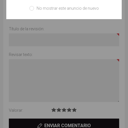
No mostrar este anuncio de nuevo
Solo los usuarios registrados pueden escribir comentarios
Título de la revisión:
Revisar texto:
Valorar:
ENVIAR COMENTARIO