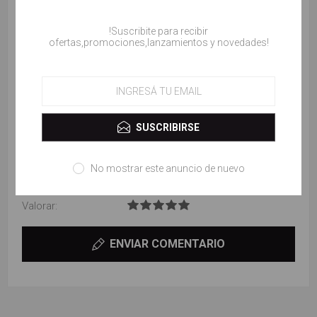
Título de la revisión:
!Suscribite para recibir
ofertas,promociones,lanzamientos y novedades!
Revisar texto:
SUSCRIBIRSE
No mostrar este anuncio de nuevo
Valorar:
ENVIAR COMENTARIO