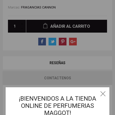
Marcas:
FRAGANCIAS CANNON
AÑADIR AL CARRITO
RESEÑAS
CONTACTENOS
ESCRIBE TU PROPIO COMENTARIO
¡BIENVENIDOS A LA TIENDA
ONLINE DE PERFUMERIAS
Solo los usuarios registrados pueden escribir comentarios
MAGGOT!