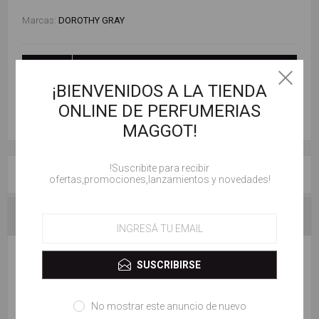
Marcas:
DOROTHY GRAY
AÑADIR AL CARRITO
¡BIENVENIDOS A LA TIENDA
ONLINE DE PERFUMERIAS
MAGGOT!
!Suscribite para recibir
RESEÑAS
ofertas,promociones,lanzamientos y novedades!
CONTACTENOS
ESCRIBE TU PROPIO COMENTARIO
SUSCRIBIRSE
Solo los usuarios registrados pueden escribir comentarios
No mostrar este anuncio de nuevo