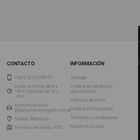
CONTACTO
INFORMACIÓN
+54 9 2613 399137
Sitemap
Lunes a viernes de 9 a
Política de cambios y
19hs Sábados de 10 a
devoluciones
14hs
Métodos de envío
comunicaciones
Política de Privacidad
@perfumeriamaggot.com.ar
Términos y condiciones
Ciudad, Mendoza
Nuestros locales
Primitivo de la Reta 1092