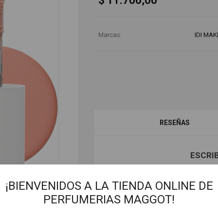
$ 11.700,00
Marcas:
IDI MAK
RESEÑAS
ESCRI
¡BIENVENIDOS A LA TIENDA ONLINE DE
Solo los usuari
PERFUMERIAS MAGGOT!
Título de la revisión: