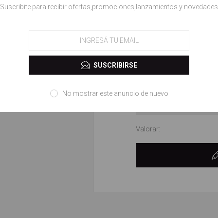
!Suscribite para recibir ofertas,promociones,lanzamientos y novedades
Revisar texto:
SUSCRIBIRSE
No mostrar este anuncio de nuevo
Valorar: