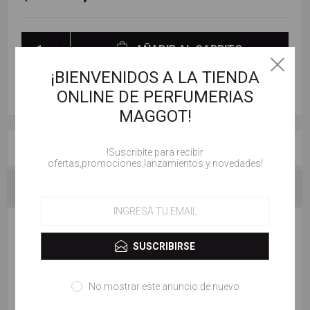
AÑADIR AL CARRITO
¡BIENVENIDOS A LA TIENDA
ONLINE DE PERFUMERIAS
MAGGOT!
RESEÑAS
!Suscribite para recibir
ofertas,promociones,lanzamientos y novedades!
CONTACTENOS
ESCRIBE TU PROPIO COMENTARIO
SUSCRIBIRSE
Solo los usuarios registrados pueden escribir comentarios
No mostrar este anuncio de nuevo
Título de la revisión: