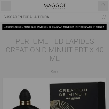
PERFUME TED LAPIDUS
CREATION D MINUIT EDT X 40
ML
Casa