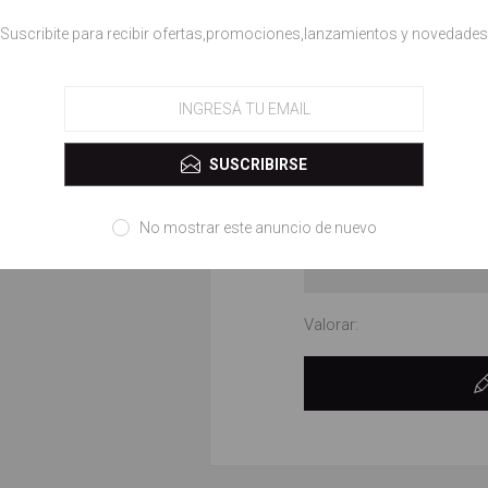
Título de la revisión:
!Suscribite para recibir ofertas,promociones,lanzamientos y novedades
Revisar texto:
SUSCRIBIRSE
No mostrar este anuncio de nuevo
Valorar: