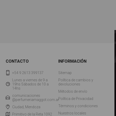
CONTACTO
INFORMACIÓN
+54 9 2613 399137
Sitemap
Lunes a viernes de 9 a
Política de cambios y
19hs Sábados de 10 a
devoluciones
14hs
Métodos de envío
comunicaciones
Política de Privacidad
@perfumeriamaggot.com.ar
Términos y condiciones
Ciudad, Mendoza
Nuestros locales
Primitivo de la Reta 1092