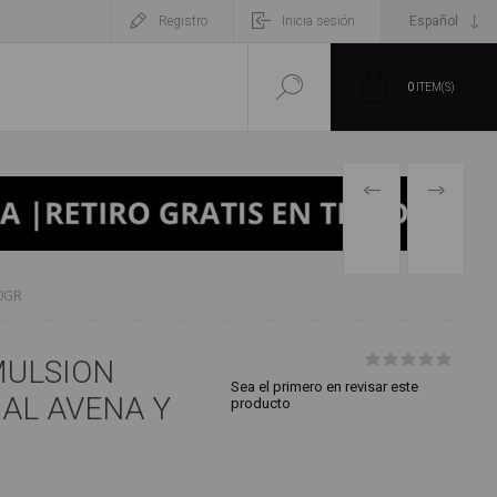
Registro
Inicia sesión
0
ITEM(S)
PRODUCTO
SIGUIENT
PREVIO
PRODUCT
0GR
MULSION
Sea el primero en revisar este
AL AVENA Y
producto