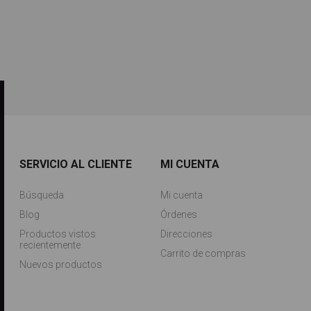
SERVICIO AL CLIENTE
MI CUENTA
Búsqueda
Mi cuenta
Blog
Órdenes
Productos vistos
Direcciones
recientemente
Carrito de compras
Nuevos productos