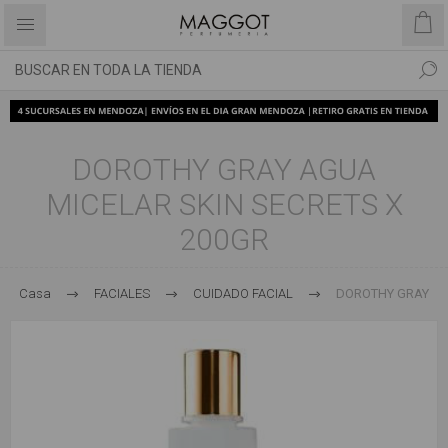
DOROTHY GRAY AGUA
MICELAR SKIN SECRETS X
200GR
Casa
FACIALES
CUIDADO FACIAL
DOROTHY GRAY