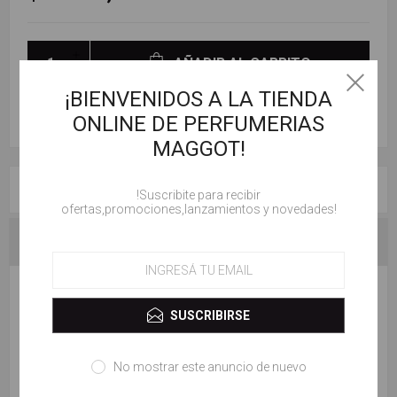
AÑADIR AL CARRITO
¡BIENVENIDOS A LA TIENDA
ONLINE DE PERFUMERIAS
MAGGOT!
RESEÑAS
!Suscribite para recibir
ofertas,promociones,lanzamientos y novedades!
CONTACTENOS
ESCRIBE TU PROPIO COMENTARIO
SUSCRIBIRSE
Solo los usuarios registrados pueden escribir comentarios
No mostrar este anuncio de nuevo
Título de la revisión: