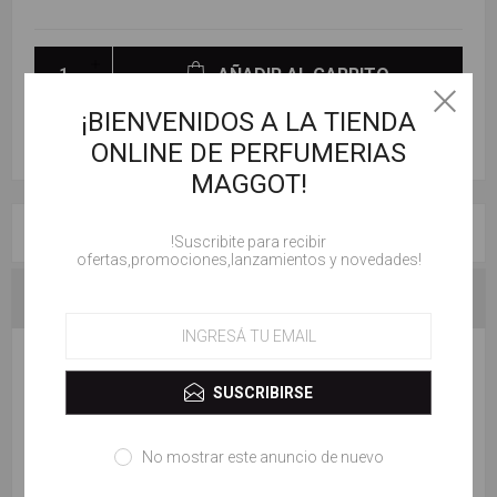
AÑADIR AL CARRITO
¡BIENVENIDOS A LA TIENDA
ONLINE DE PERFUMERIAS
MAGGOT!
RESEÑAS
!Suscribite para recibir
ofertas,promociones,lanzamientos y novedades!
CONTACTENOS
ESCRIBE TU PROPIO COMENTARIO
SUSCRIBIRSE
Solo los usuarios registrados pueden escribir comentarios
No mostrar este anuncio de nuevo
Título de la revisión: