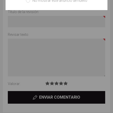
No mostrar este anuncio de nuevo
Solo los usuarios registrados pueden escribir comentarios
Título de la revisión:
Revisar texto:
Valorar:
ENVIAR COMENTARIO