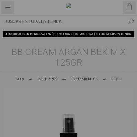
BB CREAM ARGAN BEKIM X
125GR
Casa
CAPILARES
TRATAMIENTOS
BEKIM