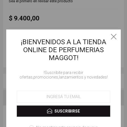
Sea el primero en revisar este producto
$ 9.400,00
AÑADIR AL CARRITO
¡BIENVENIDOS A LA TIENDA
ONLINE DE PERFUMERIAS
MAGGOT!
!Suscribite para recibir
ofertas,promociones,lanzamientos y novedades!
RESEÑAS
CONTACTENOS
ESCRIBE TU PROPIO COMENTARIO
SUSCRIBIRSE