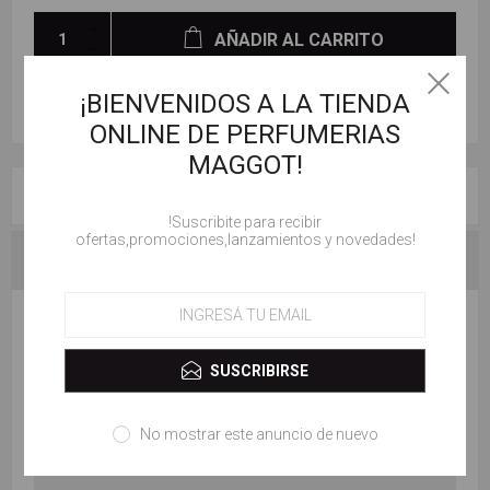
AÑADIR AL CARRITO
¡BIENVENIDOS A LA TIENDA
ONLINE DE PERFUMERIAS
MAGGOT!
RESEÑAS
!Suscribite para recibir
ofertas,promociones,lanzamientos y novedades!
CONTACTENOS
ESCRIBE TU PROPIO COMENTARIO
SUSCRIBIRSE
Solo los usuarios registrados pueden escribir comentarios
Título de la revisión:
No mostrar este anuncio de nuevo