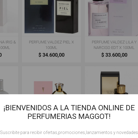
A IRIS &
PERFUME VALDEZ PIEL X
PERFUME VALDEZ LILA Y
100ML
100ML
NARCISO EDT X 100ML
0
$ 34.600,00
$ 33.600,00
¡BIENVENIDOS A LA TIENDA ONLINE DE
PERFUMERIAS MAGGOT!
X 100 ML
PERFUME VALDEZ DESPERTAR
PERFUME GUILLERMINA
!Suscribite para recibir ofertas,promociones,lanzamientos y novedades
EDT X 100ML
VALDEZ EDT X 100ML