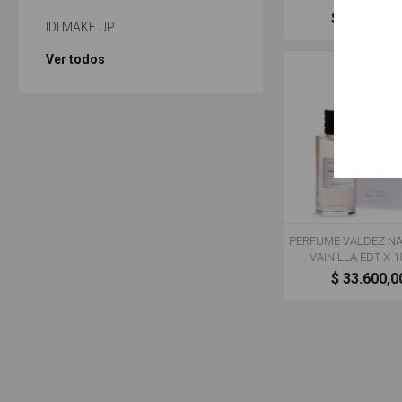
$ 42.600,0
IDI MAKE UP
Ver todos
PERFUME VALDEZ NA
VAINILLA EDT X 
$ 33.600,0