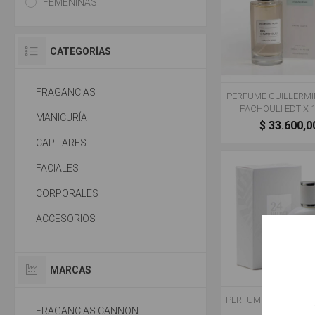
FEMENINAS
CATEGORÍAS
FRAGANCIAS
PERFUME GUILLERMIN
PACHOULI EDT X 
MANICURÍA
$ 33.600,0
CAPILARES
FACIALES
CORPORALES
ACCESORIOS
MARCAS
PERFUME VALDEZ 24 
FRAGANCIAS CANNON