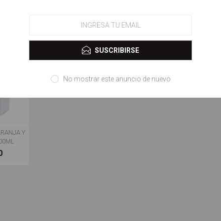
0
$ 42.600,00
$ 42.600,00
SUSCRIBIRSE
No mostrar este anuncio de nuevo
RANJA Y
100ML
0