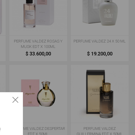
PERFUME VALDEZ ROSAS Y
PERFUME VALDEZ 24 X 50 ML
MUSK EDT X 100ML
$ 33.600,00
$ 19.200,00
PERFUME VALDEZ DESPERTAR
PERFUME VALDEZ
!
EDT X 50ML
GUILLERMINA EDT X 50ML