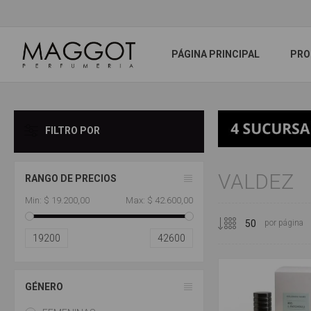
PÁGINA PRINCIPAL
PRO
FILTRO POR
VALDEZ
RANGO DE PRECIOS
Min:
$ 19.200,00
Max:
$ 42.600,00
por página
19200
42600
GÉNERO