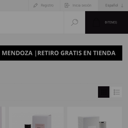
Registro
Inicia sesión
0
ITEM(S)