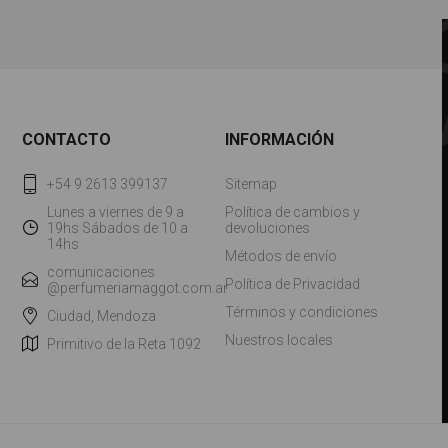
CONTACTO
INFORMACIÓN
+54 9 2613 399137
Sitemap
Lunes a viernes de 9 a
Política de cambios y
19hs Sábados de 10 a
devoluciones
14hs
Métodos de envío
comunicaciones
Política de Privacidad
@perfumeriamaggot.com.ar
Términos y condiciones
Ciudad, Mendoza
Nuestros locales
Primitivo de la Reta 1092